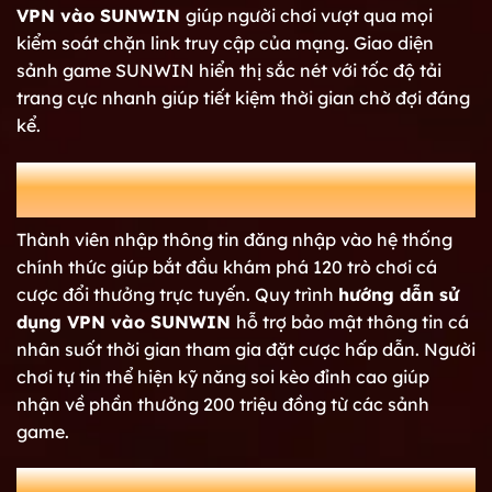
VPN vào SUNWIN
giúp người chơi vượt qua mọi
kiểm soát chặn link truy cập của mạng. Giao diện
sảnh game SUNWIN hiển thị sắc nét với tốc độ tải
trang cực nhanh giúp tiết kiệm thời gian chờ đợi đáng
kể.
Bước 6: Đăng nhập tham gia sảnh game bài giải
trí
Thành viên nhập thông tin đăng nhập vào hệ thống
chính thức giúp bắt đầu khám phá 120 trò chơi cá
cược đổi thưởng trực tuyến. Quy trình
hướng dẫn sử
dụng VPN vào SUNWIN
hỗ trợ bảo mật thông tin cá
nhân suốt thời gian tham gia đặt cược hấp dẫn. Người
chơi tự tin thể hiện kỹ năng soi kèo đỉnh cao giúp
nhận về phần thưởng 200 triệu đồng từ các sảnh
game.
Lưu ý thực hiện hướng dẫn sử dụng VPN