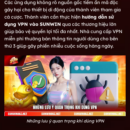
Các ứng dụng không rõ nguồn gốc tiềm ẩn mã độc
gây hại cho thiết bị di động của thành viên tham gia
cá cược. Thành viên cần thực hiện
hướng dẫn sử
dụng VPN vào SUNWIN
qua các thương hiệu lớn
giúp bảo vệ quyền lợi tối đa nhất. Nhà cung cấp VPN
miễn phí thường bán thông tin người dùng cho bên
thứ 3 giúp gây phiền nhiễu cuộc sống hàng ngày.
Những lưu ý quan trọng khi dùng VPN