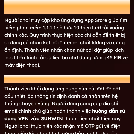
Bước 1: Tải ứng dụng hướng dẫn sử dụng VPN vào
SUNWIN
Người chơi truy cập kho ứng dụng App Store giúp tìm
kiếm phần mềm 1.1.1.1 sở hữu 10 triệu lượt tải xuống
chính xác. Quy trình thực hiện các chỉ dẫn
để thiết bị
di động cá nhân kết nối Internet chất lượng vô cùng
ổn định. Thành viên nhấn chọn nút cài đặt giúp kích
hoạt tiến trình tải dữ liệu bộ nhớ dung lượng 45 MB về
máy điện thoại.
Bước 2: Đăng ký khoản tài khoản ứng dụng VPN
Thành viên khởi động ứng dụng vừa cài đặt để bắt
đầu thiết lập thông tin định danh cá nhân trên hệ
thống chuyển vùng. Người dùng cung cấp địa chỉ
email chính chủ giúp hoàn thành việc
hướng dẫn sử
dụng VPN vào SUNWIN
thuận tiện nhất hiện nay.
Người chơi thực hiện xác nhận mã OTP gửi về điện
thoại giúp kích hoạt tính năng bảo mật tài khoản